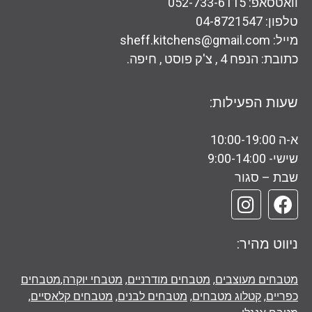
וואטסאפ: 052-733-6115
טלפון: 04-8721547
מייל: sheff.kitchens@gmail.com
כתובת: הנפח 4 , צ'ק פוסט , חיפה.
שעות הפעילות:
א-ה 10:00-19:00
שישי- 9:00-14:00
שבת – סגור
ניווט מהיר:
מטבחים מעוצבים
,
מטבחים מודרניים
,
מטבחי יוקרה
,
מטבחים
כפריים
,
קטלוג מטבחים
,
מטבחים לבנים
,
מטבחים קלאסיים
,